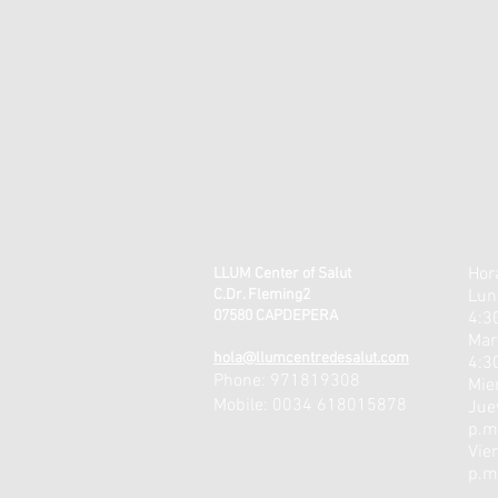
Hor
LLUM Center of Salut
C.Dr. Fleming2
Lun
07580 CAPDEPERA
4:3
Mar
hola@llumcentredesalut.com
4:3
Phone: 971819308
Mie
Mobile: 0034 618015878
Jue
p.m
Vie
p.m