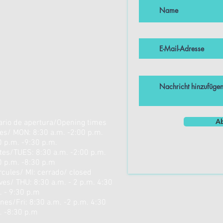
A
ario de apertura/Opening times
es/ MON: 8:30 a.m. -2:00 p.m.
0 p.m. -9:30 p.m.
tes/TUES: 8:30 a.m. -2:00 p.m.
0 p.m. -8:30 p.m
rcules/ MI: cerrado/ closed
ves/ THU: 8:30 a.m. - 2 p.m. 4:30
. - 9:30 p.m
rnes/Fri: 8:30 a.m. -2 p.m. 4:30
. -8:30 p.m